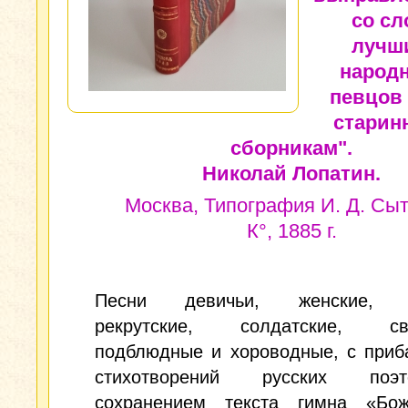
со сл
лучш
народ
певцов 
старин
сборникам".
Николай Лопатин.
Москва, Типография И. Д. Сыт
К°, 1885 г.
Песни девичьи, женские, м
рекрутские, солдатские, сва
подблюдные и хороводные, с приб
стихотворений русских по
сохранением текста гимна «Бо