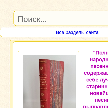
Все разделы сайта
"Пол
народ
песенн
содержа
себе лу
старинн
новей
песн
выправл