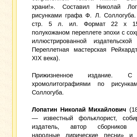
храни!». Составил Николай Ло
рисунками графа Ф. Л. Соллогуба. 
стр. 5 л. ил. Формат 22 х 1
полукожаном переплете эпохи с со
иллюстрированной издательской 
Переплетная мастерская Рейхардт
XIX века).
Прижизненное издание. С
хромолитографиями по рисунк
Соллогуба.
Лопатин Николай Михайлович
(18
— известный фольклорист, соби
издатель, автор сборников «
народные лирические песни» и