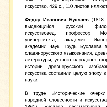
искусство. 429 с., 110 листов иллюс
Федор Иванович Буслаев
(1818—
выдающийся русский фил
искусствовед, профессор Мос
университета, академик Импер
академии наук. Труды Буслаева в
славянорусского языкознания, древ
литературы, устного народного тво
истории древнерусского изобрази
искусства составили целую эпоху в
науки.
В труде «Исторические очерки
народной словесности и искусства»
1861), Буслаев рассматривая 