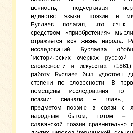
ценность, подчеркивая нера
единство языка, поэзии и ми
Буслаев полагал, что язык я
средством «приобретения» мысл
отражается вся жизнь народа. Ре
исследований Буслаева обо
`Исторических очерках русской 
словесности и искусства` (1861)
работу Буслаев был удостоен до
степени по словесности. В пер
помещены исследования по н
поэзии: сначала – главы, 
предметом поэзию в связи с 
народным бытом, потом – и
славянской поэзии сравнительно 
других народов (германской, сканди