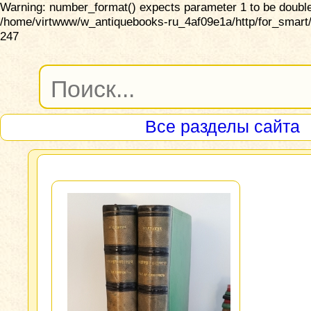
Warning: number_format() expects parameter 1 to be double,
/home/virtwww/w_antiquebooks-ru_4af09e1a/http/for_smart/
247
Все разделы сайта