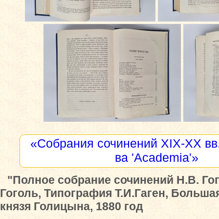
«Собрания сочинений XIX-XX вв.
ва 'Academia'»
"Полное собрание сочинений Н.В. Гог
Гоголь, Типография Т.И.Гаген, Больша
князя Голицына, 1880 год