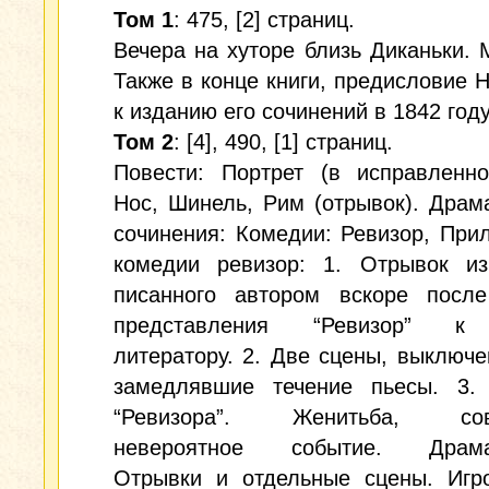
Том 1
: 475, [2] страниц.
Вечера на хуторе близь Диканьки. 
Также в конце книги, предисловие Н
к изданию его сочинений в 1842 году
Том 2
: [4], 490, [1] страниц.
Повести: Портрет (в исправленно
Нос, Шинель, Рим (отрывок). Драм
сочинения: Комедии: Ревизор, При
комедии ревизор: 1. Отрывок из
писанного автором вскоре после
представления “Ревизор” к
литератору. 2. Две сцены, выключе
замедлявшие течение пьесы. 3. 
“Ревизора”. Женитьба, сов
невероятное событие. Драмат
Отрывки и отдельные сцены. Игро