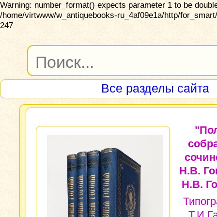
Warning: number_format() expects parameter 1 to be double,
/home/virtwww/w_antiquebooks-ru_4af09e1a/http/for_smart/
247
Все разделы сайта
"По
собр
сочин
Н.В. Го
Н.В. Г
Типог
Т.И.Г