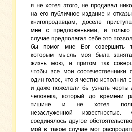
я не хотел этого, не продавал ник
на его публичное издание и отказ
книгопродавцам, доселе приступ
мне с предложеньями, и только
случае предполагал себе это позвол
бы помог мне Бог совершить т
которым мысль моя была занят
жизнь мою, и притом так соверш
чтобы все мои соотечественники 
один голос, что я честно исполнил с
и даже пожелали бы узнать черты 
человека, который до времени р
тишине и не хотел польз
незаслуженной известностью.
соединялось другое обстоятельство
мой в таком случае мог распродат