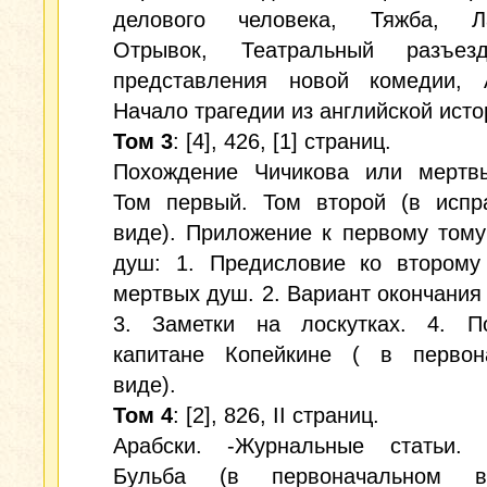
делового человека, Тяжба, Ла
Отрывок, Театральный разъез
представления новой комедии, 
Начало трагедии из английской исто
Том 3
: [4], 426, [1] страниц.
Похождение Чичикова или мертв
Том первый. Том второй (в испр
виде). Приложение к первому том
душ: 1. Предисловие ко второму
мертвых душ. 2. Вариант окончания 
3. Заметки на лоскутках. 4. П
капитане Копейкине ( в первон
виде).
Том 4
: [2], 826, II страниц.
Арабски. -Журнальные статьи.
Бульба (в первоначальном в