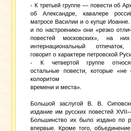
- К третьей группе — повести об Ар
об Александре, кавалере росси
матросе Василии и о купце Иоанне.
и по настроению» они «резко отли
повестей московских», на ни
интернациональный отпечаток,
говорит о характере петровской Рус
- К четвертой группе относя
остальные повести, которые «не 
колоритом
времени и места».
Большой заслугой В. В. Сиповск
издание им русских повестей XVII—
Большинство их было издано по р
впервые. Кроме того, объединени