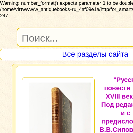
Warning: number_format() expects parameter 1 to be double,
/home/virtwww/w_antiquebooks-ru_4af09e1a/http/for_smart/
247
Все разделы сайта
"Русс
повести 
XVIII ве
Под реда
и с
предисл
В.В.Сипов