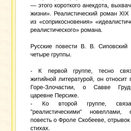
— этого короткого анекдота, выхвач
жизни». Реалистический роман XIX 
из «соприкосновения» «идеалистич
реалистического» романа.
Русские повести В. В. Сиповский
четыре группы.
- К первой группе, тесно свя
житийной литературой, он относит 
Горе-Злочастии, о Савве Гру
царевне Персике.
- Ко второй группе, связ
"реалистическими" новеллами, о
повесть о Фроле Скобееве, отрывок
стихах.