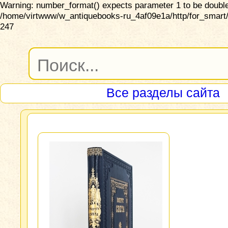
Warning: number_format() expects parameter 1 to be double,
/home/virtwww/w_antiquebooks-ru_4af09e1a/http/for_smart/
247
Все разделы сайта