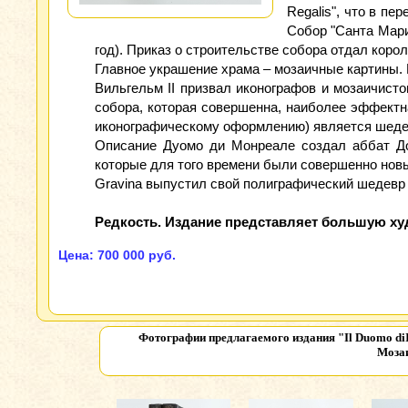
Regalis", что в п
Собор "Санта Мари
год). Приказ о строительстве собора отдал коро
Главное украшение храма – мозаичные картины. 
Вильгельм II призвал иконографов и мозаичист
собора, которая совершенна, наиболее эффектн
иконографическому оформлению) является шедев
Описание Дуомо ди Монреале создал аббат Дом
которые для того времени были совершенно нов
Gravina выпустил свой полиграфический шедевр 
Редкость. Издание представляет большую ху
Цена: 700 000 руб.
Фотографии предлагаемого издания
"Il Duomo diI
Мозаи