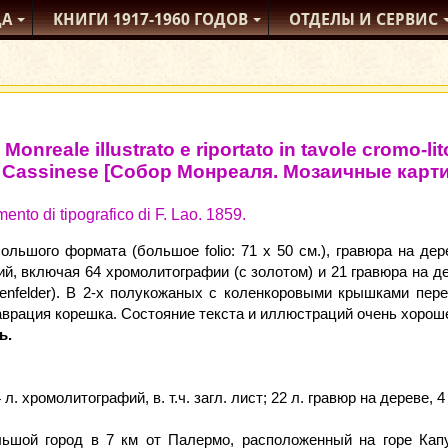
ДА
КНИГИ
1917-1960
ГОДОВ
ОТДЕЛЫ
И СЕРВИС
 Monreale illustrato e riportato in tavole cromo-
e Cassinese [Собор Монреаля. Мозаичные карт
ento di tipografico di F. Lao. 1859.
ольшого формата (большое folio: 71 х 50 см.), гравюра на дер
й, включая 64 хромолитографии (с золотом) и 21 гравюра на дер
enfelder). В 2-х полукожаных с коленкоровыми крышками пере
аврация корешка. Состояние текста и иллюстраций очень хорош
ь.
64 л. хромолитографий, в. т.ч. загл. лист; 22 л. гравюр на дереве, 4
ьшой город в 7 км от Палермо, расположенный на горе Капу