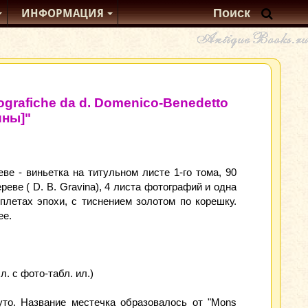
ИНФОРМАЦИЯ
litografiche da d. Domenico-Benedetto
ины]"
еве - виньетка на титульном листе 1-го тома, 90
еве ( D. B. Gravina), 4 листа фотографий и одна
плетах эпохи, с тиснением золотом по корешку.
ее.
 л. с фото-табл. ил.)
то. Название местечка образовалось от "Mons