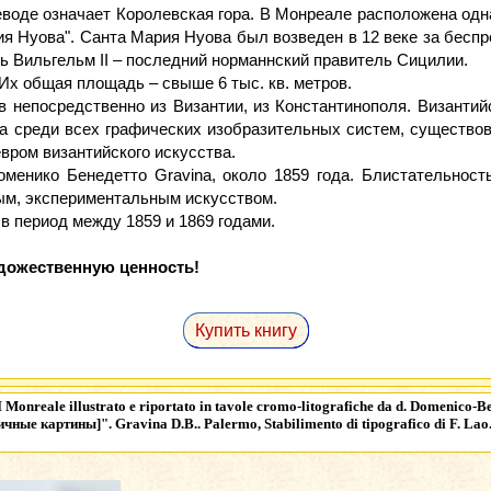
ереводе означает Королевская гора. В Монреале расположена од
я Нуова". Санта Мария Нуова был возведен в 12 веке за беспрец
ль Вильгельм II – последний норманнский правитель Сицилии.
Их общая площадь – свыше 6 тыс. кв. метров.
ов непосредственно из Византии, из Константинополя. Византи
а среди всех графических изобразительных систем, существова
ром византийского искусства.
енико Бенедетто Gravina, около 1859 года. Блистательност
ым, экспериментальным искусством.
в период между 1859 и 1869 годами.
дожественную ценность!
Купить книгу
 Monreale illustrato e riportato in tavole cromo-litografiche da d. Domenico
чные картины]". Gravina D.B.. Palermo, Stabilimento di tipografico di F. Lao.