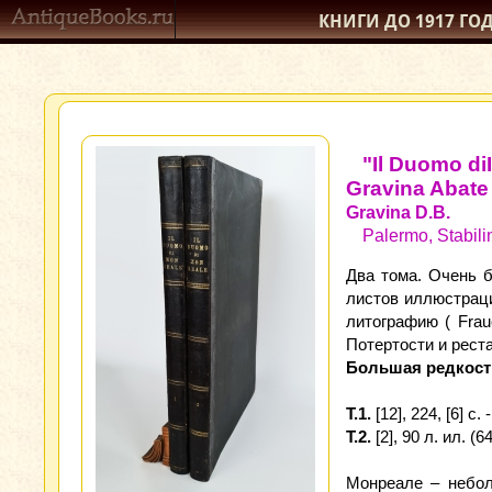
КНИГИ ДО 1917
ГО
"Il Duomo diI
Gravina Abat
Gravina D.B.
Palermo, Stabilim
Два тома. Очень б
листов иллюстраци
литографию ( Frau
Потертости и рест
Большая редкост
T.1.
[12], 224, [6] c. -
Т.2.
[2], 90 л. ил. (
Монреале – небол