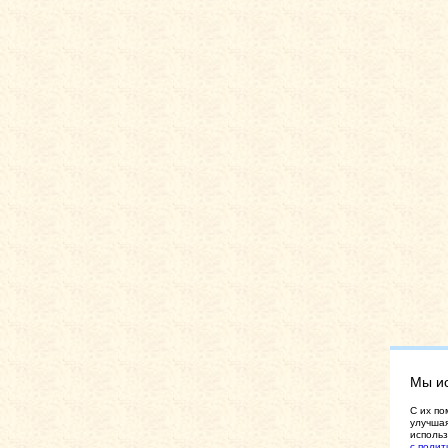
Мы и
C их по
улучшая
использ
с полит