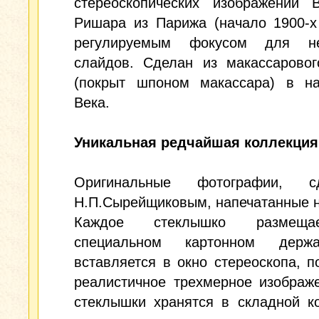
стереоскопических изображений В
Ришара из Парижа (начало 1900-х
регулируемым фокусом для не
слайдов. Сделан из макассаровог
(покрыт шпоном макассара) в н
Века.
Уникальная редчайшая коллекция
Оригинальные фотографии, сд
Н.П.Сырейщиковым, напечатанные н
Каждое стеклышко размещ
специальном картонном держ
вставляется в окно стереоскопа, п
реалистичное трехмерное изображ
стеклышки хранятся в складной к