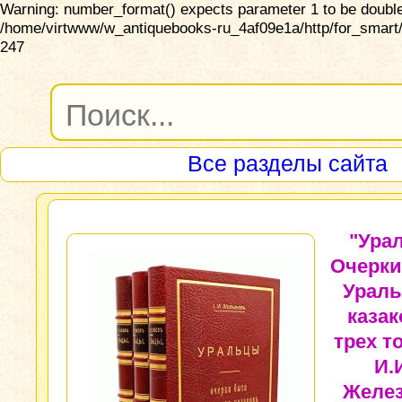
Warning: number_format() expects parameter 1 to be double,
/home/virtwww/w_antiquebooks-ru_4af09e1a/http/for_smart/
247
Все разделы сайта
"Ура
Очерки
Ураль
казак
трех т
И.
Желез