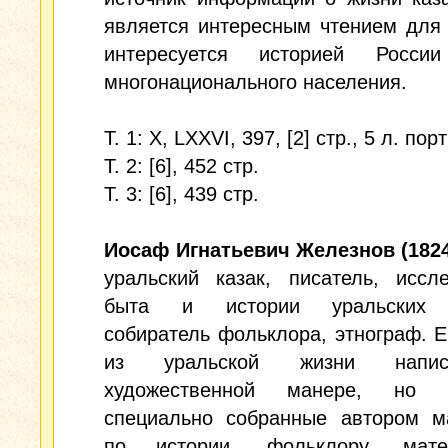
является интересным чтением для 
интересуется историей Росс
многонационального населения.
Т. 1: Х, LXXVI, 397, [2] cтр., 5 л. пор
Т. 2: [6], 452 стр.
Т. 3: [6], 439 стр.
Иосаф Игнатьевич Железнов (182
уральский казак, писатель, иссл
быта и истории уральских к
собиратель фольклора, этнограф. Е
из уральской жизни напи
художественной манере, но с
специально собранные автором м
по истории, фольклору, мате