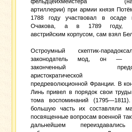
фельдцейхмейстера (нача
артиллерии) при армии князя Потё
1788 году участвовал в осаде 
Очакова, а в 1789 году, к
австрийским корпусом, сам взял Бе
Остроумный скептик-парадокс
законодатель мод, он — н
законченный предста
аристократической ку
предреволюционной Франции. В ко
Линь привел в порядок свои труды
тома воспоминаний (1795—1811).
большую часть их составляли ма
посвященные вопросам военной такт
дальнейшем переиздавались