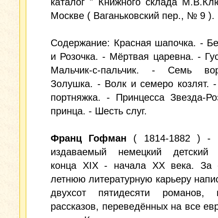
каталог " Книжного склада М.В.Кл
Москве ( Ваганьковский пер., № 9 ).
Содержание: Красная шапочка. - Б
и Розочка. - Мёртвая царевна. - Гус
Мальчик-с-пальчик. - Семь во
Золушка. - Волк и семеро козлят. 
портняжка. - Принцесса Звезда-Ро
принца. - Шесть слуг.
Франц Гофман
( 1814-1882 ) - 
издаваемый немецкий детский 
конца ХIХ - начала ХХ века. За 
летнюю литературную карьеру напи
двухсот пятидесяти романов, п
рассказов, переведённых на все ев