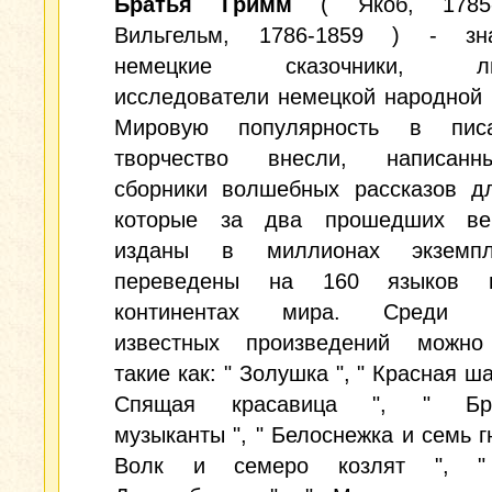
Братья Гримм
( Якоб, 1785
Вильгельм, 1786-1859 ) - зн
немецкие сказочники, лин
исследователи немецкой народной 
Мировую популярность в писа
творчество внесли, написан
сборники волшебных рассказов дл
которые за два прошедших ве
изданы в миллионах экземп
переведены на 160 языков 
континентах мира. Среди н
известных произведений можно
такие как: " Золушка ", " Красная ша
Спящая красавица ", " Бре
музыканты ", " Белоснежка и семь гн
Волк и семеро козлят ", "