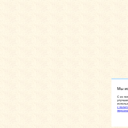
Мы и
C их по
улучшая
использ
с полит
персон