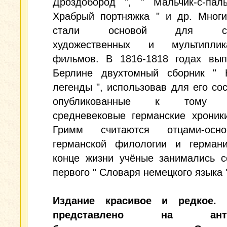
Дроздобород ", " Мальчик-с-паль
Храбрый портняжка " и др. Многи
стали основой для сце
художественных и мультиплик
фильмов. В 1816-1818 годах вып
Берлине двухтомный сборник " 
легенды ", использовав для его со
опубликованные к тому в
средневековые германские хроник
Гримм считаются отцами-осно
германской филологии и германи
конце жизни учёные занимались с
первого " Словаря немецкого языка 
Издание красивое и редкое. 
представлено на антик