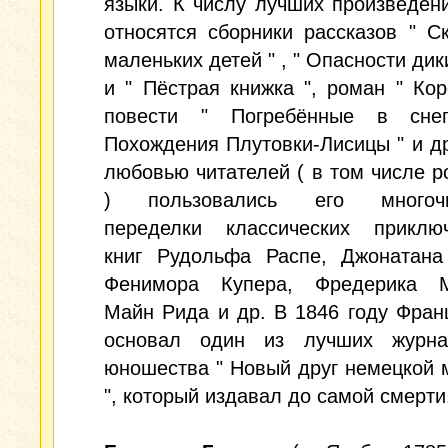
языки. К числу лучших произведен
относятся сборники рассказов " С
маленьких детей " , " Опасности дик
и " Пёстрая книжка ", роман " Кор
повести " Погребённые в сне
Похождения Плутовки-Лисицы " и д
любовью читателей ( в том числе р
) пользовались его многочи
переделки классических приключ
книг Рудольфа Распе, Джонатана
Фенимора Купера, Фредерика М
Майн Рида и др. В 1846 году Фра
основал один из лучших журн
юношества " Новый друг немецкой
", который издавал до самой смерти