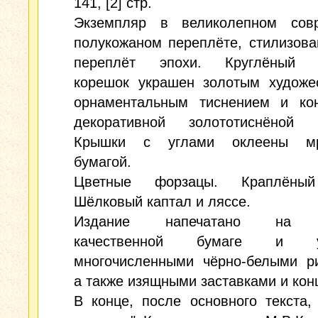
141, [2] стр.
Экземпляр в великолепном сов
полукожаном переплёте, стилизов
переплёт эпохи. Круглёный б
корешок украшен золотым художе
орнаментальным тиснением и кон
декоративной золототиснёной в
Крышки с углами оклеены мр
бумагой.
Цветные форзацы. Краплёный
Шёлковый каптал и ляссе.
Издание напечатано на п
качественной бумаге и у
многочисленными чёрно-белыми ри
а также изящными заставками и кон
В конце, после основного текста