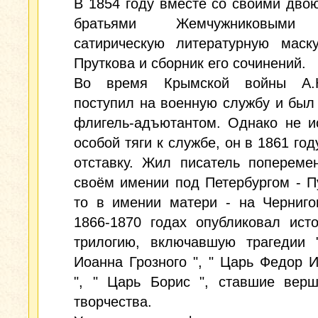
В 1854 году вместе со своими дв
братьями Жемчужниковыми
сатирическую литературную маск
Пруткова и сборник его сочинений.
Во время Крымской войны А.К
поступил на военную службу и был
флигель-адъютантом. Однако не и
особой тяги к службе, он в 1861 год
отставку. Жил писатель попереме
своём имении под Петербургом - П
то в имении матери - на Черниго
1866-1870 годах опубликовал ист
трилогию, включавшую трагедии 
Иоанна Грозного ", " Царь Федор 
", " Царь Борис ", ставшие верш
творчества.