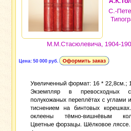
А.К.То
С.-Пете
Типог
М.М.Стасюлевича, 1904-1905
Оформить заказ
Цена: 50 000 руб.
Увеличенный формат: 16 * 22,8см.; 
Экземпляр в превосходных ст
полукожаных переплётах с углами 
тиснением на бинтовых корешках
оклеены тёмно-вишнёвым коле
Цветные форзацы. Шёлковое ляссе.