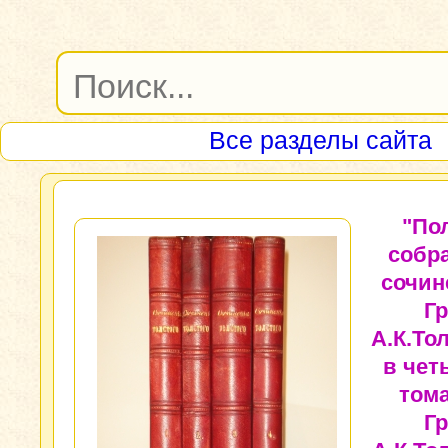
Все разделы сайта
"По
собр
сочин
Гр
А.К.То
в чет
тома
Гр