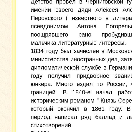
Детство провёл в Черниговской г
имении своего дяди Алексея Але
Перовского ( известного в литер
псевдонимом Антона Погорель
поощрявшего рано пробудив
мальчика литературные интересы.
1834 году был зачислен в Московс
министерства иностранных дел, зат
дипломатической службе в Германи
году получил придворное звани
юнкера. Много ездил по России, 
границей. В 1840-е начал рабо
историческим романом " Князь Сере
который окончил в 1861 году. В
период написал ряд баллад и ли
стихотворений.