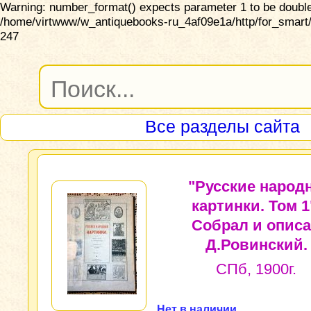
Warning: number_format() expects parameter 1 to be double,
/home/virtwww/w_antiquebooks-ru_4af09e1a/http/for_smart/
247
Все разделы сайта
"Русские народ
картинки. Том 1
Собрал и опис
Д.Ровинский.
СПб, 1900г.
Нет в наличии