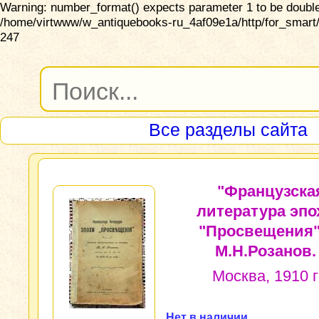
Warning: number_format() expects parameter 1 to be double,
/home/virtwww/w_antiquebooks-ru_4af09e1a/http/for_smart/
247
Все разделы сайта
"Французска
литература эпо
"Просвещения"
М.Н.Розанов.
Москва, 1910 г
Нет в наличии