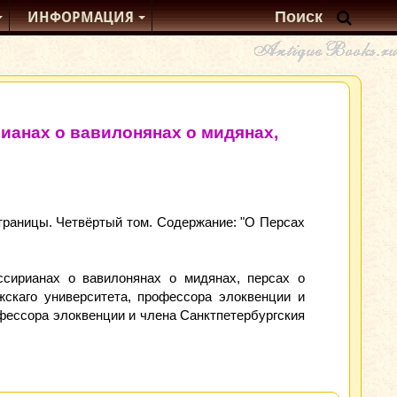
ИНФОРМАЦИЯ
рианах о вавилонянах о мидянах,
траницы. Четвёртый том. Содержание: "О Персах
ассирианах о вавилонянах о мидянах, персах о
жскаго университета, профессора элоквенции и
фессора элоквенции и члена Санктпетербургския