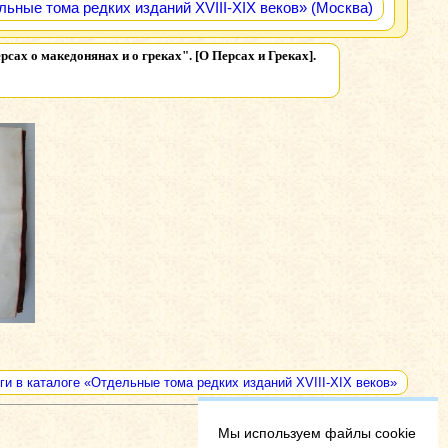
ьные тома редких изданий XVIII-XIX веков» (Москва)
сах о македонянах и о греках". [О Персах и Греках].
ги в каталоге «Отдельные тома редких изданий XVIII-XIX веков»
Мы используем файлы cookie