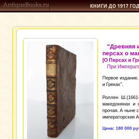
КНИГИ ДО 1917
ГО
"Древняя 
персах о ма
[О Персах и Гр
При Император
Первое издание.
и Греках".
Роллен Ш.(1661
македонянах и 
прочая. А ныне 
императорския Ака
Цена: 180 000 ру