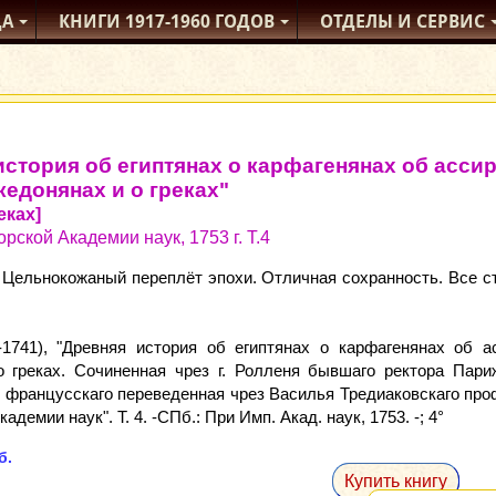
ДА
КНИГИ
1917-1960
ГОДОВ
ОТДЕЛЫ
И СЕРВИС
история об египтянах о карфагенянах об асси
кедонянах и о греках"
еках]
ской Академии наук, 1753 г. Т.4
 Цельнокожаный переплёт эпохи. Отличная сохранность. Все с
-1741), "Древняя история об египтянах о карфагенянах об 
о греках. Сочиненная чрез г. Ролленя бывшаго ректора Пари
с францусскаго переведенная чрез Василья Тредиаковскаго про
демии наук". Т. 4. -СПб.: При Имп. Акад. наук, 1753. -; 4°
б.
Купить книгу