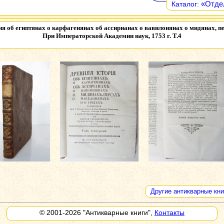
«Отдел
Каталог:
я об египтянах о карфагенянах об ассирианах о вавилонянах о мидянах, пер
При Императорской Академии наук, 1753 г. Т.4
Другие антикварные кни
© 2001-2026
"Антикварные книги"
,
Контакты