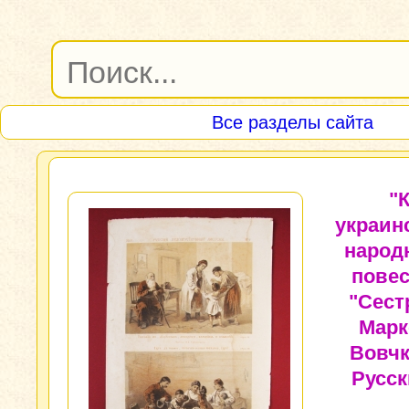
Все разделы сайта
"
украин
народ
пове
"Сест
Марк
Вовчк
Русс