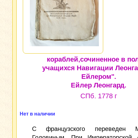
кораблей,сочиненное в по
учащихся Навигации Леонг
Ейлером".
Ейлер Леонгард.
СПб. 1778 г
Нет в наличии
С французского переведен М
Головиным. При Императорской 