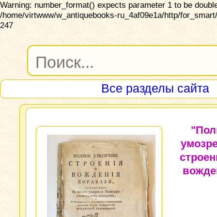
Warning: number_format() expects parameter 1 to be double,
/home/virtwww/w_antiquebooks-ru_4af09e1a/http/for_smart/
247
Все разделы сайта
"Пол
умозр
строен
вожде