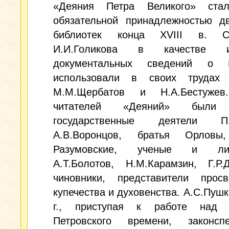
«Деяния Петра Великого» ста
обязательной принадлежностью дв
библиотек конца XVIII в. Со
И.И.Голикова в качестве ис
документальных сведений о 
использовали в своих трудах 
М.М.Щербатов и Н.А.Бестужев
читателей «Деяний» были
государственные деятели П.И
А.В.Воронцов, братья Орловы
Разумовские, ученые и лит
А.Т.Болотов, Н.М.Карамзин, Г.Р.
чиновники, представители просв
купечества и духовенства. А.С.Пушк
г., приступая к работе над 
Петровского времени, законспе