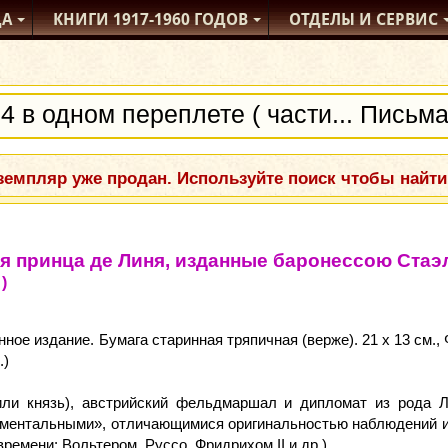
ДА
КНИГИ
1917-1960
ГОДОВ
ОТДЕЛЫ
И СЕРВИС
емпляр уже продан. Используйте поиск чтобы найти
я принца де Линя, изданные баронессою Стаэл
)
е издание. Бумага старинная тряпичная (верже). 21 x 13 см., Форм
.)
ли князь), австрийский фельдмаршал и дипломат из рода Л
иментальными», отличающимися оригинальностью наблюдений и 
емени: Вольтером, Руссо, Фридрихом II и др.).