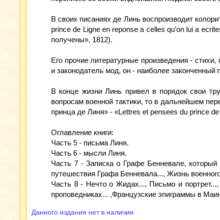
В своих писаниях де Линь воспроизводит колорит 
prince de Ligne en reponse a celles qu’on lui a 
получены», 1812).
Его прочие литературные произведения - стихи,
и законодатель мод, он - наиболее законченный
В конце жизни Линь привел в порядок свои тр
вопросам военной тактики, то в дальнейшем пер
принца де Линя» - «Lettres et pensees du prince de
Оглавление книги:
Часть 5 - письма Линя.
Часть 6 - мысли Линя.
Часть 7 - Записка о Графе Бенневале, который
путешествия Графа Бенневала..., Жизнь военного 
Часть 8 - Нечто о Жидах..., Письмо и портрет.
проповедниках... ,Французские эпиграммы в Маин
Данного издания нет в наличии