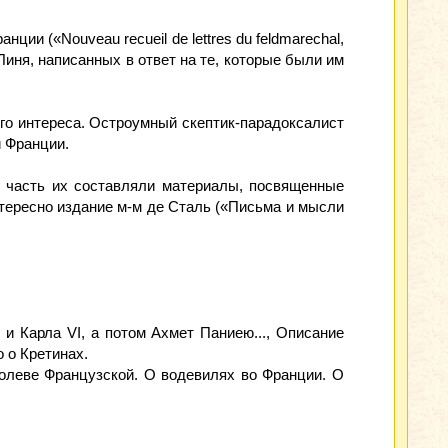
ии («Nouveau recueil de lettres du feldmarechal,
е Линя, написанных в ответ на те, которые были им
ого интереса. Остроумный скептик-парадоксалист
й Франции.
ю часть их составляли материалы, посвященные
нтересно издание м-м де Сталь («Письма и мысли
и Карла VI, а потом Ахмет Паниею..., Описание
о о Кретинах.
оролеве Французской. О водевилях во Франции. О