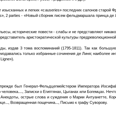
изысканных и легких «causeries» последних салонов старой Франц
ecrites», 2 parties - «Новый сборник писем фельдмаршала принца д
 пьесы, исторические повести - слабы и не представляют никак
 представитель аристократической культуры предреволюционно
уды, издав 3 тома воспоминаний (1795-1811). Так как большу
еиздавались только избранные сочинения де Линя; наиболее и
 Ligne»).
 прежде был Генерал-Фельдцегмейстером Императора ИосифаI 
человека...., Записки о Египтянах, Цыганах или Богемцах. Нечт
.., Анекдоты, острые слова и суждения о Марии Антуанетте, К
це..., Возвращенная пощечина..., Письмо к графу Суворову.