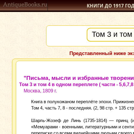
КНИГИ ДО 1917
ГО
Представленный ниже экз
"Письма, мысли и избранные творени
Том 3 и том 4 в одном переплете ( части - 5,6,7,8 
Москва, 1809 г.
Книга в полукожаном переплёте эпохи. Прижизненно
Том 4, часть 7, 8 - последняя. (2, 98 стр. + 135 стр
Шарль-Жозеф де Линь (1735-1814) — принц (и
«Мемуарами - военными, литературными и сент
переписке со всеми виднейшими людьми своего вр