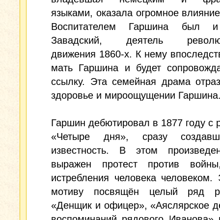
языками, оказала огромное влияние
Воспитателем Гаршина был 
Завадский, деятель революц
движения 1860-х. К нему впоследст
мать Гаршина и будет сопровожда
ссылку. Эта семейная драма отра
здоровье и мироощущении Гаршина
Гаршин дебютировал в 1877 году с 
«Четыре дня», сразу создав
известность. В этом произведе
выражен протест против войны
истребления человека человеком.
мотиву посвящён целый ряд ра
«Денщик и офицер», «Аяслярское д
воспоминаний рядового Иванова» 