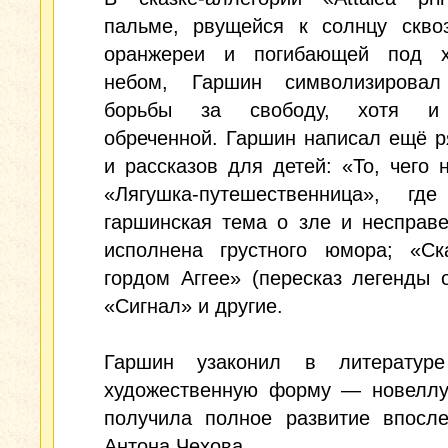
пальме, рвущейся к солнцу скво
оранжереи и погибающей под 
небом, Гаршин символизировал
борьбы за свободу, хотя и
обреченной. Гаршин написал ещё р
и рассказов для детей: «То, чего 
«Лягушка-путешественница», г
гаршинская тема о зле и несправ
исполненa грустного юмора; «Ск
гордом Аггее» (пересказ легенды о
«Сигнал» и другие.
Гаршин узаконил в литератур
художественную форму — новеллу,
получила полное развитие впосле
Антона Чехова.