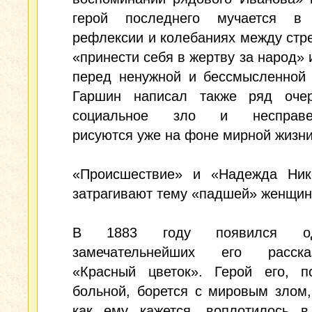
герой последнего мучается в
рефлексии и колебаниях между ст
«принести себя в жертву за народ» 
перед ненужной и бессмысленной 
Гаршин написал также ряд очер
социальное зло и несправед
рисуются уже на фоне мирной жизни
«Происшествие» и «Надежда Ник
затрагивают тему «падшей» женщин
В 1883 году появился о
замечательнейших его расс
«Красный цветок». Герой его, пс
больной, борется с мировым злом,
как ему кажется, воплотилось в