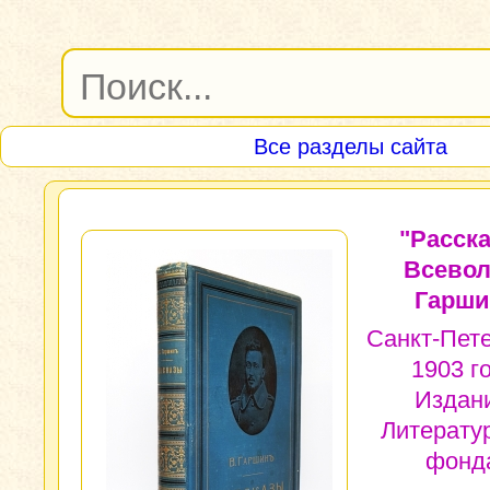
Все разделы сайта
"Расска
Всево
Гарши
Санкт-Пете
1903 г
Издан
Литерату
фонд