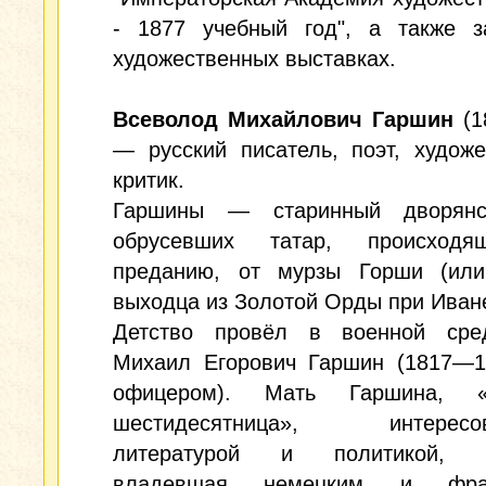
- 1877 учебный год", а также з
художественных выставках.
Всеволод Михайлович Гаршин
(1
— русский писатель, поэт, худож
критик.
Гаршины — старинный дворянс
обрусевших татар, происходя
преданию, от мурзы Горши (или
выходца из Золотой Орды при Иване 
Детство провёл в военной сре
Михаил Егорович Гаршин (1817—1
офицером). Мать Гаршина, «т
шестидесятница», интересов
литературой и политикой, с
владевшая немецким и фран