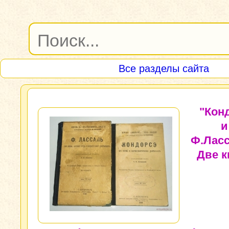
Все разделы сайта
"Кон
и
Ф.Ласс
Две к