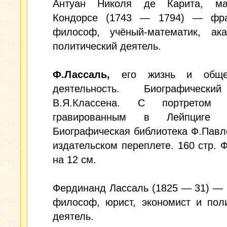
Антуан Николя де Карита, ма
Кондорсе (1743 — 1794) — фра
философ, учёный-математик, ак
политический деятель.
Ф.Лассаль,
его жизнь и общес
деятельность. Биографически
В.Я.Классена. С портретом Л
гравированным в Лейпциге Г
Биографическая библиотека Ф.Павл
издательском переплете. 160 стр. 
на 12 см.
Фердинанд Лассаль (1825 — 31) —
философ, юрист, экономист и пол
деятель.