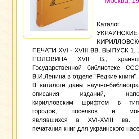
Москва, 19
Каталог и
УКРАИНСКИ
КИРИЛЛОВСК
ПЕЧАТИ XVI - XVIII ВВ. ВЫПУСК 1. 15
ПОЛОВИНА XVII В., храня
Государственной библиотеке СС
В.И.Ленина в отделе "Редкие книги".
В каталоге даны научно-библиогр
описания изданий, напеч
кирилловским шрифтом в типо
городов, поселков и мона
являвшихся в XVI-XVIII вв. 
печатания книг для украинского нас