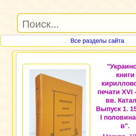
Все разделы сайта
"Украин
книги
кириллов
печати XVI -
вв. Катал
Выпуск 1. 157
I половина
в".