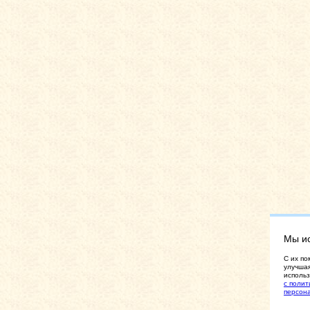
Мы и
C их по
улучшая
использ
с полит
персон