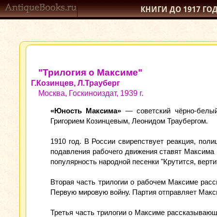
КНИГИ ДО 1917
ГО
"Трилогия о Максиме"
Г.Козинцев, Л.Трауберг
Москва, Госкиноиздат, 1939 г.
«Юность Максима»
— советский чёрно-белы
Григорием Козинцевым, Леонидом Траубергом.
1910 год. В России свирепствует реакция, пол
подавления рабочего движения ставят Максима 
популярность народной песенки "Крутится, верти
Вторая часть трилогии о рабочем Максиме расс
Первую мировую войну. Партия отправляет Макс
Третья часть трилогии о Максиме рассказывающ