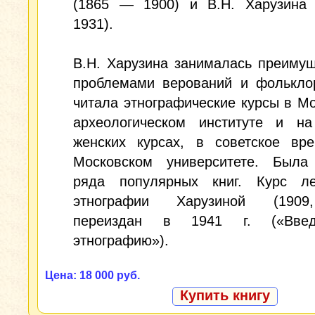
(1865 — 1900) и В.Н. Харузина
1931).
В.Н. Харузина занималась преиму
проблемами верований и фолькло
читала этнографические курсы в М
археологическом институте и н
женских курсах, в советское в
Московском университете. Была
ряда популярных книг. Курс л
этнографии Харузиной (1909
переиздан в 1941 г. («Вве
этнографию»).
Цена: 18 000 руб.
Купить книгу