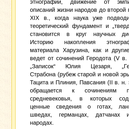
этнографии, движение от эмпи
описаний жизни народов до второй
ХIХ в., когда наука уже подвод
теоретический фундамент и „твер
становится в круг научных дис
Историю накопления этнограф
материала Харузина, как и други
ведет от сочинений Геродота (V в. д
„Записок“ Юлия Цезаря, „Гео
Страбона (рубеж старой и новой эры
Тацита и Плиния, Павсания (II в. н. 
обращается к сочинениям пи
средневековья, в которых сод
ценные сведения о готах, ланг
шведах, германцах, датчанах 
народах.