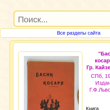
Все разделы сайта
"Ба
косар
Гр. Кайз
СПб, 19
Изда
Г.Ф.Льв
Кни