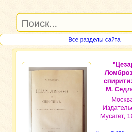
Все разделы сайта
"Цеза
Ломброз
спирити
М. Седл
Москва
Издатель
Мусагет, 19