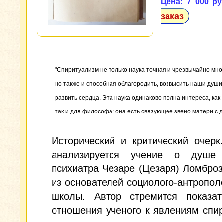
Цена: 7 000 ру
заказ
"Спиритуализм не только наука точная и чрезвычайно м
но также и способная облагородить, возвысить наши души,
развить сердца. Эта наука одинаково полна интереса, как
так и для философа: она есть связующее звено матери с д
Исторический и критический очерк
анализируется учение о душе 
психиатра Чезаре (Цезаря) Ломброз
из основателей социолого-антропол
школы. Автор стремится показа
отношения ученого к явлениям спи