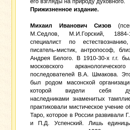
его взгляды на природу духовного.
Прижизненное издание.
Михаил Иванович Сизов
(псев
М.Седлов, М.И.Горский, 1884
специалист по естествознанию,
писатель-мистик, антропософ, бли
Андрея Белого. В 1910-30-х г.г. б
московского арканологическог
последователей В.А. Шмакова. Эт
был родом масонской организаци
которой видели себя дух
наследниками знаменитых тамплие
практиковали мистическое учение о
Таро, которое в России развивали Г
и П.Д. Успенский. Лишь единиц