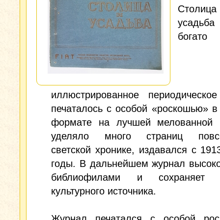
Стол
усадьб
богато
иллюстрированное периодическое
печаталось с особой «роскошью» 
формате на лучшей мелованной 
уделяло много страниц повсе
светской хронике, издавался с 191
годы. В дальнейшем журнал высок
библиофилами и сохраняет з
культурного источника.
Журнал печатался с особой ро