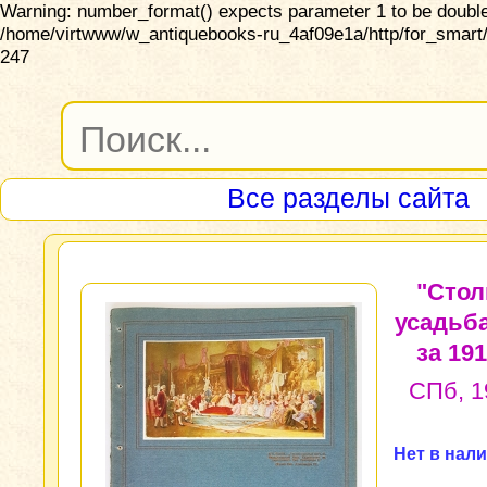
Warning: number_format() expects parameter 1 to be double,
/home/virtwww/w_antiquebooks-ru_4af09e1a/http/for_smart/
247
Все разделы сайта
"Стол
усадьб
за 191
СПб, 19
Нет в нал