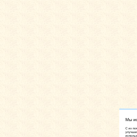
Мы и
C их по
улучшая
использ