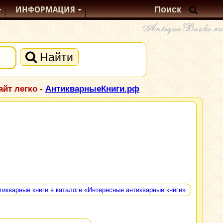
ИНФОРМАЦИЯ
Найти
йт легко -
АнтикварныеКниги.рф
тикварные книги в каталоге «Интересные антикварные книги»