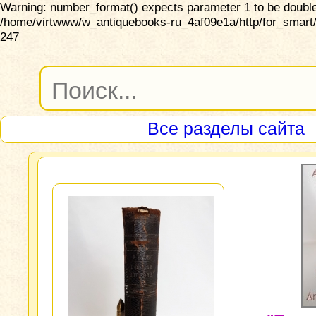
Warning: number_format() expects parameter 1 to be double,
/home/virtwww/w_antiquebooks-ru_4af09e1a/http/for_smart/
247
Все разделы сайта