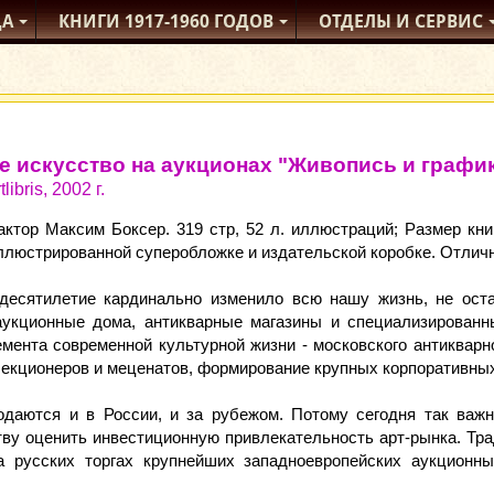
ДА
КНИГИ
1917-1960
ГОДОВ
ОТДЕЛЫ
И СЕРВИС
е искусство на аукционах "Живопись и графика
libris, 2002 г.
ктор Максим Боксер. 319 стр, 52 л. иллюстраций; Размер кни
ллюстрированной суперобложке и издательской коробке. Отличн
есятилетие кардинально изменило всю нашу жизнь, не оста
аукционные дома, антикварные магазины и специализированн
мента современной культурной жизни - московского антикварн
лекционеров и меценатов, формирование крупных корпоративных
родаются и в России, и за рубежом. Потому сегодня так ва
тву оценить инвестиционную привлекательность арт-рынка. Тр
а русских торгах крупнейших западноевропейских аукционн