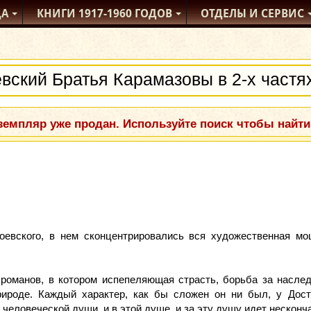
ДА
КНИГИ
1917-1960
ГОДОВ
ОТДЕЛЫ
И СЕРВИС
емпляр уже продан. Используйте поиск чтобы найти
евского, в нем сконцентрировались вся художественная мощ
 романов, в котором испепеляющая страсть, борьба за наслед
ироде. Каждый характер, как бы сложен он ни был, у Досто
 человеческой души, и в этой душе, и за эту душу идет несконч