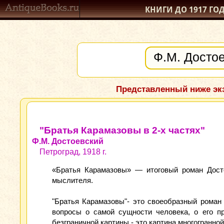
КНИГИ ДО 1917
ГО
Представленный ниже экз
"Братья Карамазовы в 2-х частях"
Ф.М. Достоевский
Петроград, 1918 г.
«Братья Карамазовы» — итоговый роман Досто
мыслителя.
"Братья Карамазовы"- это своеобразный роман
вопросы о самой сущности человека, о его пр
безграничной картины - это картина многогранной