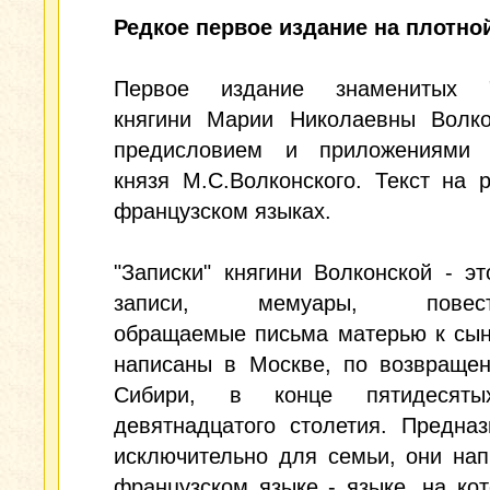
Редкое первое издание на плотной
Первое издание знаменитых "
княгини Марии Николаевны Волко
предисловием и приложениями 
князя М.С.Волконского. Текст на 
французском языках.
"Записки" княгини Волконской - э
записи, мемуары, повеств
обращаемые письма матерью к сын
написаны в Москве, по возвращен
Сибири, в конце пятидесяты
девятнадцатого столетия. Предна
исключительно для семьи, они на
французском языке - языке, на ко