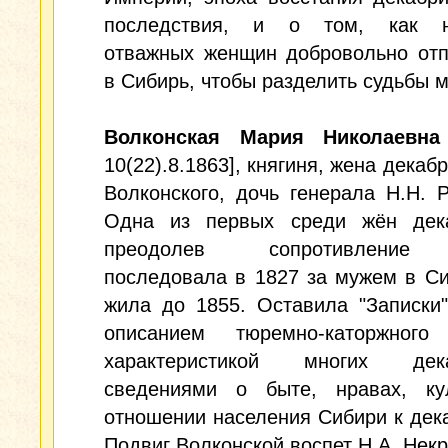
последствия, и о том, как н
отважных женщин добровольно отп
в Сибирь, чтобы разделить судьбы 
Волконская Мария Николаевна
10(22).8.1863], княгиня, жена декабр
Волконского, дочь генерала Н.Н. Р
Одна из первых среди жён дека
преодолев сопротивление
последовала в 1827 за мужем в Си
жила до 1855. Оставила "Записки
описанием тюремно-каторжного
характеристикой многих дека
сведениями о быте, нравах, ку
отношении населения Сибири к дек
Подвиг Волконской воспет Н.А. Нек