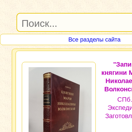
Все разделы сайта
"Запи
княгини 
Никола
Волконс
СПб.
Экспед
Заготов