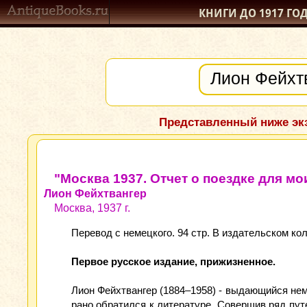
КНИГИ ДО 1917
ГО
Представленный ниже экз
"Москва 1937. Отчет о поездке для мо
Лион Фейхтвангер
Москва, 1937 г.
Перевод с немецкого. 94 стр. В издательском к
Первое русское издание, прижизненное.
Лион Фейхтвангер (1884–1958) - выдающийся нем
рано обратился к литературе. Совершив ряд пу