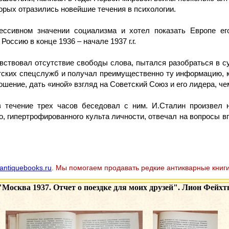
орых отразились новейшие течения в психологии.
ессивном значении социализма и хотел показать Европе е
оссию в конце 1936 – начале 1937 г.г.
вствовал отсутствие свободы слова, пытался разобраться в с
ских спецслужб и получал преимущественно ту информацию, к
ошение, дать «иной» взгляд на Советский Союз и его лидера, чем
в течение трех часов беседовал с ним. И.Сталин произвел 
о, гипертрофированного культа личности, отвечал на вопросы 
antiquebooks.ru
. Мы помогаем продавать редкие антикварные книги
"Москва 1937. Отчет о поездке для моих друзей". Лион Фейхтв