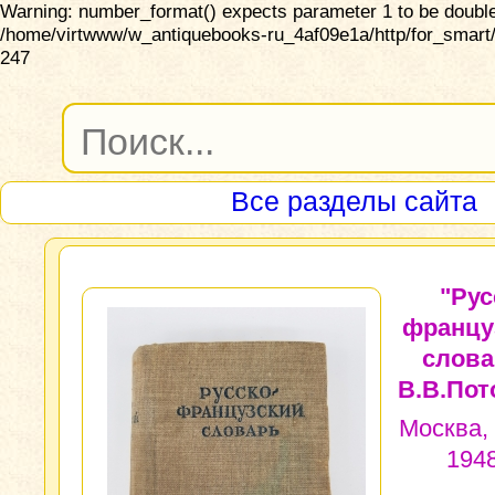
Warning: number_format() expects parameter 1 to be double,
/home/virtwww/w_antiquebooks-ru_4af09e1a/http/for_smart/
247
Все разделы сайта
"Рус
францу
слова
В.В.Пот
Москва,
1948