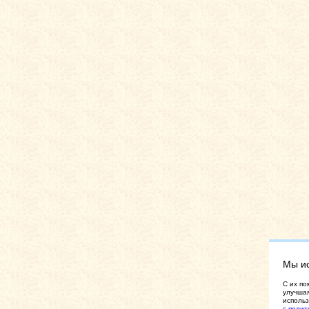
Мы и
C их по
улучшая
использ
с полит