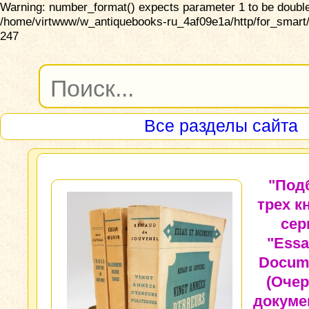
Warning: number_format() expects parameter 1 to be double,
/home/virtwww/w_antiquebooks-ru_4af09e1a/http/for_smart/
247
Все разделы сайта
"Под
трех к
сер
"Essa
Docum
(Очер
докуме