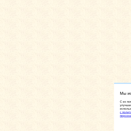
Мы и
C их по
улучшая
использ
с полит
персон