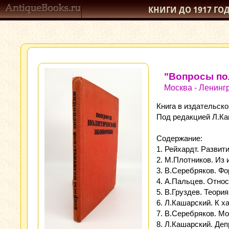
КНИГИ ДО 1917
ГО
"Вопросы по
Москва - Ленингр
Книга в издательско
Под редакцией Л.Ка
Содержание:
1. Рейхардт. Разви
2. М.Плотников. Из
3. В.Серебряков. Ф
4. А.Пальцев. Отно
5. В.Груздев. Теори
6. Л.Кашарский. К х
7. В.Серебряков. М
8. Л.Кашарский. Деп