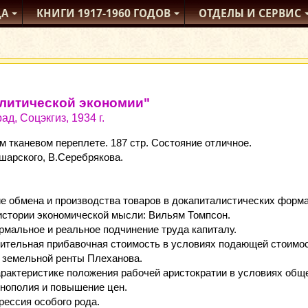
ДА
КНИГИ
1917-1960
ГОДОВ
ОТДЕЛЫ
И СЕРВИС
литической экономии"
ад, Соцэкгиз, 1934 г.
м тканевом переплете. 187 стр. Состояние отличное.
шарского, В.Серебрякова.
тие обмена и производства товаров в докапиталистических форм
 истории экономической мысли: Вильям Томпсон.
ормальное и реальное подчинение труда капиталу.
сительная прибавочная стоимость в условиях подающей стоимос
я земельной ренты Плеханова.
арактеристике положения рабочей аристократии в условиях обще
онополия и повышение цен.
рессия особого рода.