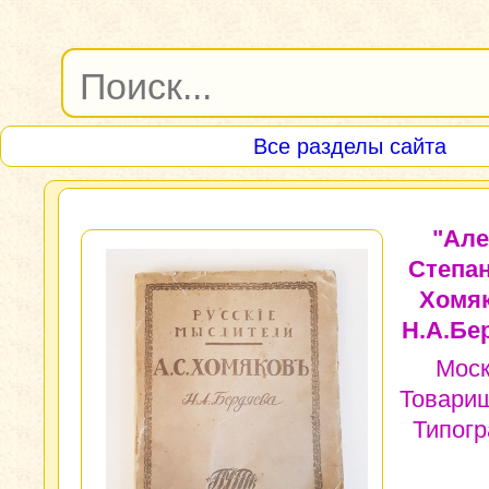
Все разделы сайта
"Але
Степа
Хомяк
Н.А.Бе
Моск
Товари
Типог