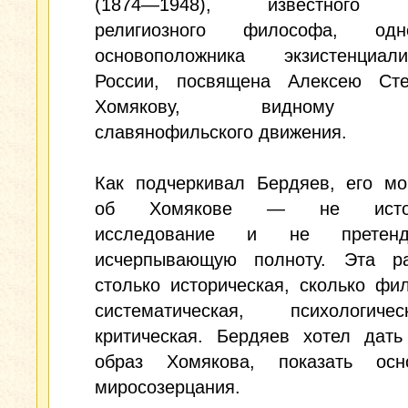
(1874—1948), известного р
религиозного философа, од
основоположника экзистенциа
России, посвящена Алексею Сте
Хомякову, видному д
славянофильского движения.
Как подчеркивал Бердяев, его мо
об Хомякове — не истори
исследование и не претен
исчерпывающую полноту. Эта р
столько историческая, сколько фи
систематическая, психологич
критическая. Бердяев хотел дать
образ Хомякова, показать ос
миросозерцания.