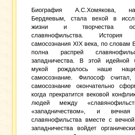
Биография А.С.Хомякова, нап
Бердяевым, стала вехой в иссл
жизни и творчества осно
славянофильства. История р
самосознания XIX века, по словам 
полна распрей славянофил
западничества. В этой идейной 
мукой рождалось наше нацио
самосознание. Философ считал,
самосознание окончательно сформ
когда прекратится вековой конфли
людей между «славянофильс
«западничеством», и вечная
славянофильства вместе с вечной
западничества войдет органическ