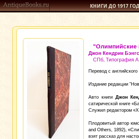
КНИГИ ДО 1917
ГО
"Олимпийские 
Джон Кендрик Бэнг
СПб, Типография А.
Перевод с английского
Издание редакции "Ново
Авто книги
Джон Кен
сатирической книге «Ба
Служил редактором «Ха
Плодовитый автор юмор
and Others, 1892), «Сл
взят рассказ для насто