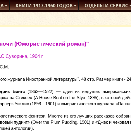
ДА
КНИГИ
1917-1960
ГОДОВ
ОТДЕЛЫ
И СЕРВИС
ночи (Юмористический роман)"
с
С.Суворина, 1904 г.
 С.М.
го журнала Иностранной литературы". 48 стр. Размер книги - 24
дрик Бэнгс
(1862—1922) — один из ведущих американских 
ржа на Стиксе» (A House-Boat on the Styx, 1895), в которой де
рперз Уикли» (1898—1901) и юмористического журнала «Панч»
истического фэнтези. Многие из его лучших рассказов собраны
ивовый пудинг» (Over the Plum Pudding, 1901) и «Джек и чековая 
ящей антологии).