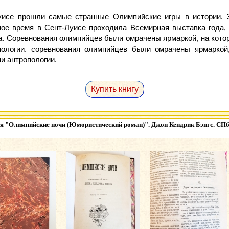
Луисе прошли самые странные Олимпийские игры в истории.
мое время в Сент-Луисе проходила Всемирная выставка года,
а. Соревнования олимпийцев были омрачены ярмаркой, на котор
ологии. соревнования олимпийцев были омрачены ярмаркой,
и антропологии.
Купить книгу
ия
"Олимпийские ночи (Юмористический роман)". Джон Кендрик Бэнгс. СПб,