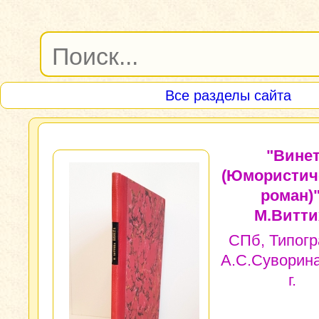
Все разделы сайта
"Вине
(Юмористич
роман)"
М.Витти
СПб, Типог
А.С.Суворина
г.