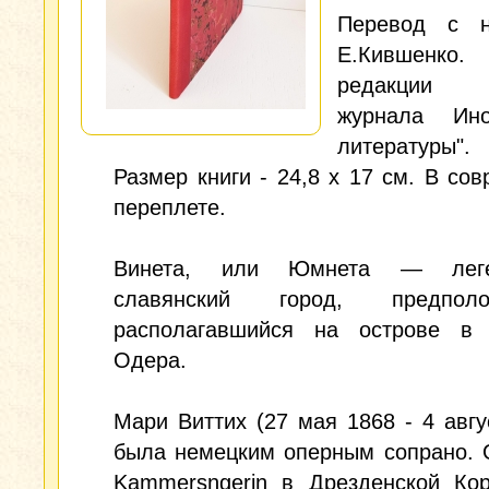
Перевод с н
Е.Кившенко.
редакции 
журнала Ино
литературы".
Размер книги - 24,8 х 17 см. В со
переплете.
Винета, или Юмнета — леге
славянский город, предполож
располагавшийся на острове в 
Одера.
Мари Виттих (27 мая 1868 - 4 авгу
была немецким оперным сопрано. 
Kammersngerin в Дрезденской Кор