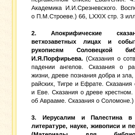
Академика И.И.Срезневского. Вос
о П.М.Строеве.) 66, LXXIX стр. 3 ил
2. Апокрифические сказ
ветхозаветных лицах и собы
рукописям Соловецкой библ
И.Я.Порфирьева.
(Сказания о сот
падении ангелов. Сказания о ра
жизни, древе познания добра и зла, 
райских, Тигре и Ефрате. Сказания
и Еве. Сказания о древе крестном.
об Аврааме. Сказания о Соломоне.) 
3. Иерусалим и Палестина в 
литературе, науке, живописи и п
(Материалы для библиогр