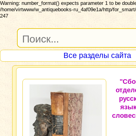
Warning: number_format() expects parameter 1 to be double,
/home/virtwww/w_antiquebooks-ru_4af09e1a/http/for_smart/
247
Все разделы сайта
"Сбо
отдел
русс
язык
словес