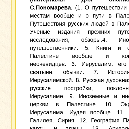
С.Пономарева.
(1. О путешествии
местам вообще и о пути в Палес
Путешествия русских людей в Пале
Ученые издания прежних путе
исследования, обзоры.4. Ино
путешественники. 5. Книги и 
Палестине вообще и комп
неочевидцев. 6. Иерусалим: его 
святыни, обычаи. 7. Истори
Иерусалимской. 8. Русская духовна
русские постройки, покло
Иерусалиме. 9. Иноземные и ин
церкви в Палестине. 10. Окр
Иерусалима, Иудея вообще. 11. 
Галилея. Сирия. 12. География П
карты и планы. 13. Археолог