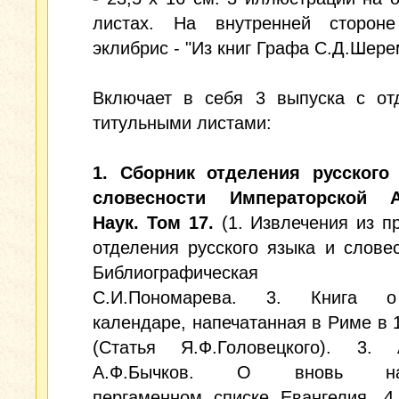
листах. На внутренней сторон
эклибрис - "Из книг Графа С.Д.Шере
Включает в себя 3 выпуска с от
титульными листами:
1. Сборник отделения русского
словесности Императорской А
Наук. Том 17.
(1. Извлечения из п
отделения русского языка и словес
Библиографическая з
С.И.Пономарева. 3. Книга 
календаре, напечатанная в Риме в 1
(Статья Я.Ф.Головецкого). 3. 
А.Ф.Бычков. О вновь най
пергаменном списке Евангелия. 4