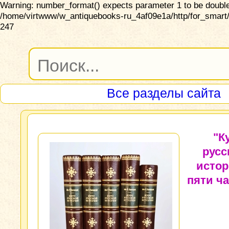
Warning: number_format() expects parameter 1 to be double,
/home/virtwww/w_antiquebooks-ru_4af09e1a/http/for_smart/
247
Все разделы сайта
"К
русс
истор
пяти ча