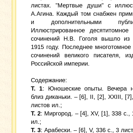
листах. "Мертвые души" с иллюс
А.Агина. Каждый том снабжен при
и дополнительными публик
Иллюстрированное десятитомное 
сочинений Н.В. Гоголя вышло из 
1915 году. Последнее многотомное
сочинений великого писателя, из
Российской империи.
Содержание:
Т. 1
: Юношеские опыты. Вечера н
близ диканьки. – [6], II, [2], XXIII, [7]
листов ил.;
Т. 2
: Миргород. – [4], XV, [1], 338 c.,
ил.;
Т. 3
: Арабески. – [6], V, 336 c., 3 лис