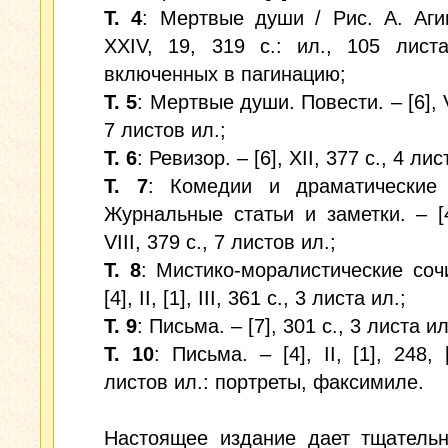
Т. 4
: Мертвые души / Рис. А. Агин
XXIV, 19, 319 c.: ил., 105 лист
включенных в пагинацию;
Т. 5
: Мертвые души. Повести. – [6], V
7 листов ил.;
Т. 6
: Ревизор. – [6], XII, 377 c., 4 лис
Т. 7
: Комедии и драматические 
Журнальные статьи и заметки. – [4],
VIII, 379 c., 7 листов ил.;
Т. 8
: Мистико-моралистические соч
[4], II, [1], III, 361 c., 3 листа ил.;
Т. 9
: Письма. – [7], 301 с., 3 листа ил
Т. 10
: Письма. – [4], II, [1], 248, 
листов ил.: портреты, факсимиле.
Настоящее издание дает тщательн