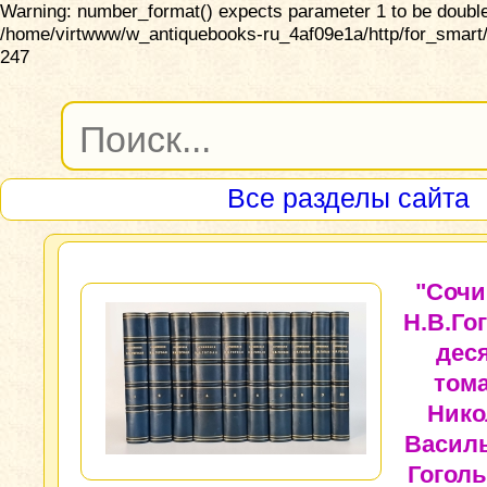
Warning: number_format() expects parameter 1 to be double,
/home/virtwww/w_antiquebooks-ru_4af09e1a/http/for_smart/
247
Все разделы сайта
"Сочи
Н.В.Го
дес
тома
Нико
Васил
Гоголь