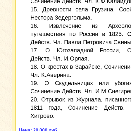
Сочинение Действ. Чл. К.Ф.Калайдо
15. Древности села Грузина. Соо
Нестора Зедергольма.
16. Извлечение из Археологи
путешествия по России в 1825. С
Действ. Чл. Павла Петровича Свинь
17. О Югозападной России, С
Действ. Чл. И.Орлая.
18. О крестах в Зарайске, Сочинени
Чл. К.Аверина.
19. О Скудельницах или убоги
Сочинение Действ. Чл. И.М.Снегире
20. Отрывок из Журнала, писанног
1811 года, Сочинение Действ. 
Хитрово.
Цена: 20 000 руб.