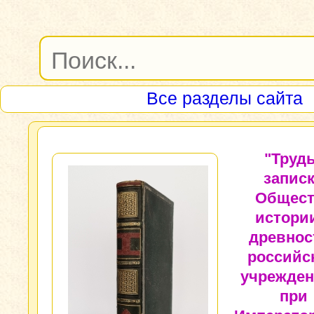
Все разделы сайта
"Труд
запис
Общест
истори
древнос
российс
учрежден
при