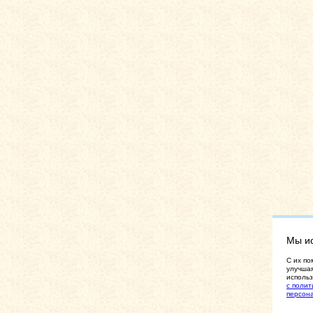
Мы и
C их по
улучшая
использ
с полит
персон