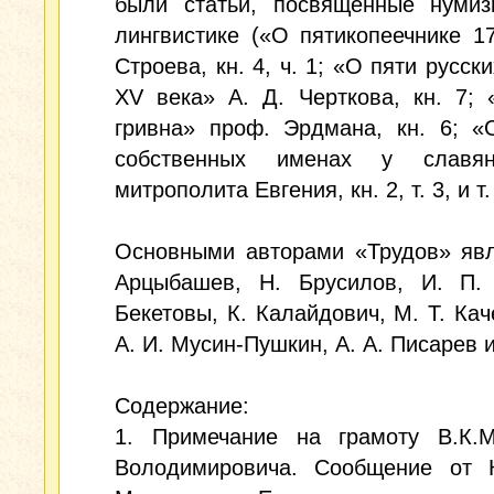
были статьи, посвященные нумиз
лингвистике («О пятикопеечнике 17
Строева, кн. 4, ч. 1; «О пяти русск
XV века» А. Д. Черткова, кн. 7;
гривна» проф. Эрдмана, кн. 6; «
собственных именах у славян
митрополита Евгения, кн. 2, т. 3, и т. 
Основными авторами «Трудов» явл
Арцыбашев, Н. Брусилов, И. П.
Бекетовы, К. Калайдович, М. Т. Кач
А. И. Мусин-Пушкин, А. А. Писарев и
Содержание:
1. Примечание на грамоту В.К.М
Володимировича. Сообщение от К