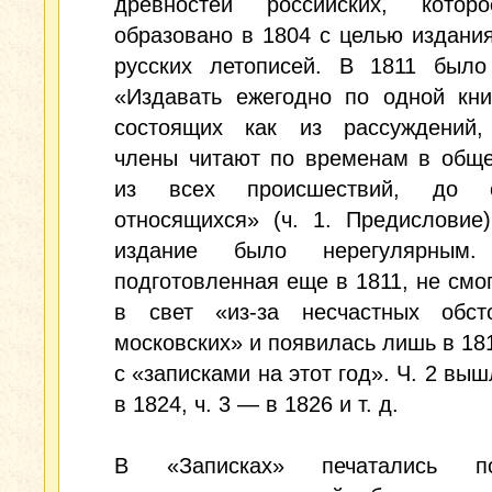
древностей российских, кото
образовано в 1804 с целью издани
русских летописей. В 1811 было
«Издавать ежегодно по одной кни
состоящих как из рассуждений,
члены читают по временам в обще
из всех происшествий, до о
относящихся» (ч. 1. Предисловие
издание было нерегулярным
подготовленная еще в 1811, не смо
в свет «из-за несчастных обсто
московских» и появилась лишь в 18
с «записками на этот год». Ч. 2 выш
в 1824, ч. 3 — в 1826 и т. д.
В «Записках» печатались по