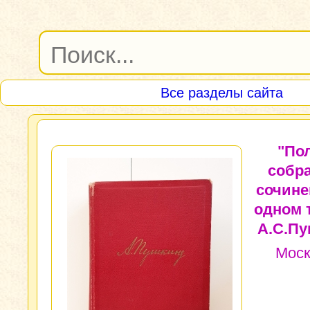
Все разделы сайта
"По
собр
сочине
одном 
А.С.Пу
Моск