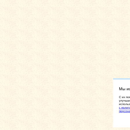
Мы и
C их по
улучшая
использ
с полит
персон