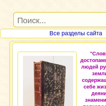
Все разделы сайта
"Слов
достопам
людей ру
земл
содержа
себе жи
деян
знамен