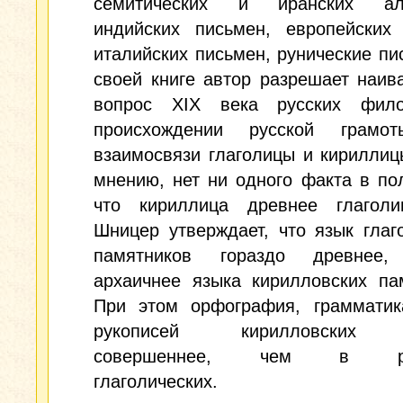
семитических и иранских алф
индийских письмен, европейских 
италийских письмен, рунические пи
своей книге автор разрешает наи
вопрос XIX века русских фил
происхождении русской грам
взаимосвязи глаголицы и кириллиц
мнению, нет ни одного факта в пол
что кириллица древнее глаголи
Шницер утверждает, что язык глаг
памятников гораздо древнее,
архаичнее языка кирилловских па
При этом орфография, грамматик
рукописей кирилловских 
совершеннее, чем в рук
глаголических.