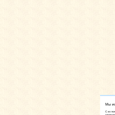
Мы и
C их по
улучшая