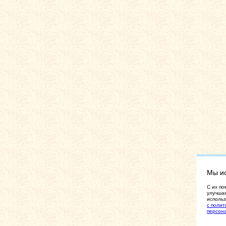
Мы и
C их по
улучшая
использ
с полит
персон