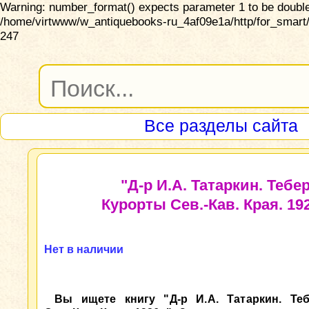
Warning: number_format() expects parameter 1 to be double,
/home/virtwww/w_antiquebooks-ru_4af09e1a/http/for_smart/
247
Все разделы сайта
"Д-р И.А. Татаркин. Тебер
Курорты Сев.-Кав. Края. 192
Нет в наличии
Вы ищете книгу "Д-р И.А. Татаркин. Те