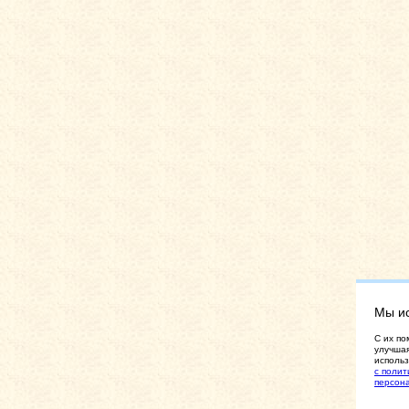
Мы и
C их по
улучшая
использ
с полит
персон