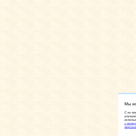
Мы и
C их по
улучшая
использ
с полит
персон