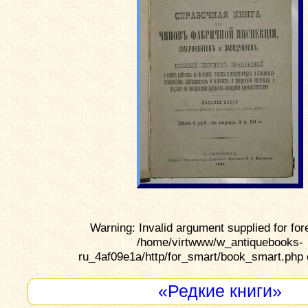
Warning: Invalid argument supplied for for
/home/virtwww/w_antiquebooks-
ru_4af09e1a/http/for_smart/book_smart.php 
«Редкие книги»