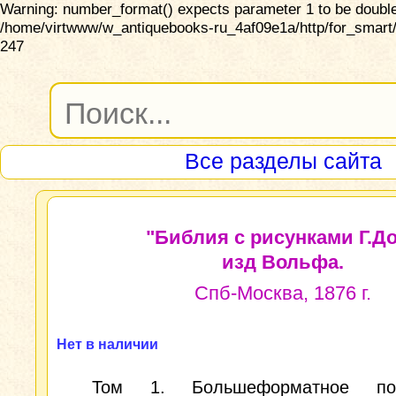
Warning: number_format() expects parameter 1 to be double,
/home/virtwww/w_antiquebooks-ru_4af09e1a/http/for_smart/
247
Все разделы сайта
"Библия с рисунками Г.До
изд Вольфа.
Спб-Москва, 1876 г.
Нет в наличии
Том 1. Большеформатное под